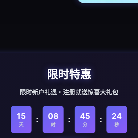
限时特惠
限时新户礼遇・注册就送惊喜大礼包
15
08
45
23
:
:
:
天
时
分
秒