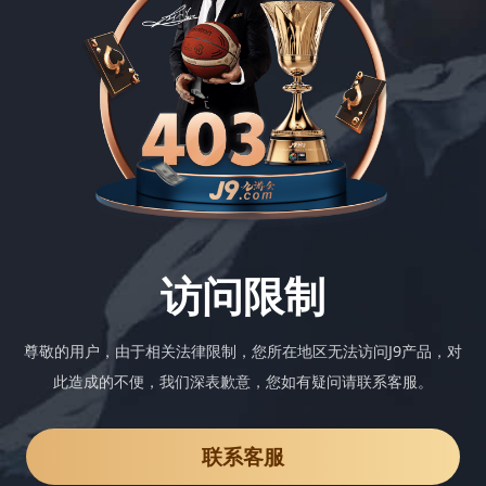
访问限制
尊敬的用户，由于相关法律限制，您所在地区无法访问J9产品，对
此造成的不便，我们深表歉意，您如有疑问请联系客服。
联系客服